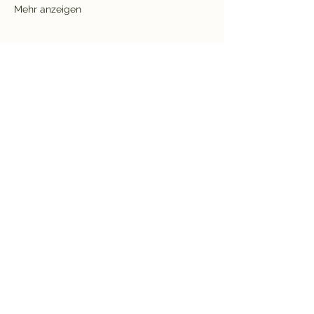
Mehr anzeigen
Rücktrittsbedingungen
Bleib informiert und
melde dich zum
Newsletter an!
Enter your email here
Anmelden