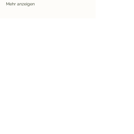
Mehr anzeigen
Rücktrittsbedingungen
Bleib informiert und
melde dich zum
Newsletter an!
Enter your email here
Anmelden