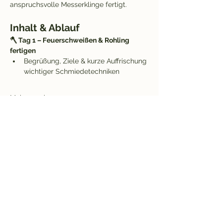
anspruchsvolle Messer­klinge fertigt.
Inhalt & Ablauf
🪓 Tag 1 – Feuerschweißen & Rohling 
fertigen
Begrüßung, Ziele & kurze Auffrischung 
wichtiger Schmiedetechniken
Mehr anzeigen
Rücktrittsbedingungen
Bleib informiert und